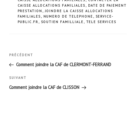
CAISSE ALLOCATIONS FAMILIALES
,
DATE DE PAIEMENT
PRESTATION
,
JOINDRE LA CAISSE ALLOCATIONS
FAMILIALES
,
NUMERO DE TELEPHONE
,
SERVICE-
PUBLIC.FR
,
SOUTIEN FAMILLIALE
,
TELE SERVICES
Navigation
Article
PRÉCÉDENT
de
précédent
Comment joindre la CAF de CLERMONT-FERRAND
l’article
Article
SUIVANT
suivant
Comment joindre la CAF de CLISSON