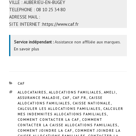
VILLE : AUBERIEU-EN-BUGEY
TELEPHONE : 08 10 25 34 80
ADRESSE MAIL :
SITE INTERNET :
https://www.caf.fr
Service indépendant :
Assistance non affiliée aux marques.
En savoir plus
CATÉGORIES
CAF
ÉTIQUETTES
ALLOCATAIRES
,
ALLOCATIONS FAMILIALES
,
AMELI
,
ASSURANCE MALADIE
,
CAF
,
CAF.FR
,
CAISSE
ALLOCATIONS FAMILIALES
,
CAISSE NATIONALE
,
CALCULER LES ALLOCATIONS FAMILIALES
,
CALCULER
MES INDEMNITES ALLOCATIONS FAMILIALES
,
COMMENT CONTACTER LA CAF
,
COMMENT
CONTACTER LA CAISSE ALLOCATIONS FAMILIALES
,
COMMENT JOINDRE LA CAF
,
COMMENT JOINDRE LA
CAISSE ALLOCATIONS FAMILIALES
,
CONTACTER LA