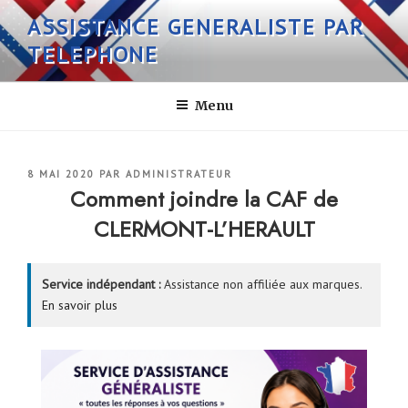
Aller
ASSISTANCE GENERALISTE PAR
au
TELEPHONE
contenu
principal
Menu
PUBLIÉ
8 MAI 2020
PAR
ADMINISTRATEUR
LE
Comment joindre la CAF de
CLERMONT-L’HERAULT
Service indépendant :
Assistance non affiliée aux marques.
En savoir plus