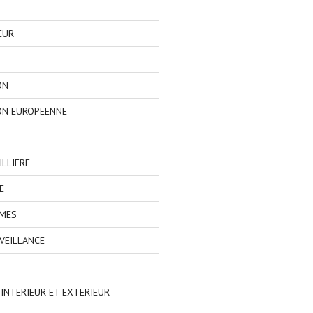
EUR
ON
ON EUROPEENNE
LLIERE
E
IMES
VEILLANCE
NTERIEUR ET EXTERIEUR