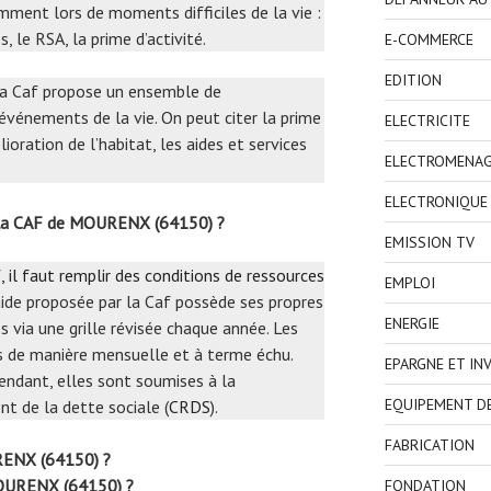
mment lors de moments difficiles de la vie :
, le RSA, la prime d’activité.
E-COMMERCE
EDITION
 la Caf propose un ensemble de
événements de la vie. On peut citer la prime
ELECTRICITE
oration de l’habitat, les aides et services
ELECTROMENA
ELECTRONIQUE
 la CAF de MOURENX (64150) ?
EMISSION TV
, il faut remplir des conditions de ressources
EMPLOI
aide proposée par la Caf possède ses propres
ENERGIE
 via une grille révisée chaque année. Les
s de manière mensuelle et à terme échu.
EPARGNE ET IN
endant, elles sont soumises à la
EQUIPEMENT D
t de la dette sociale (
CRDS
).
FABRICATION
ENX (64150) ?
URENX (64150) ?
FONDATION