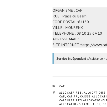
ORGANISME : CAF
RUE : Place du Béarn
CODE POSTAL :64150
VILLE : MOURENX
TELEPHONE : 08 10 25 64 10
ADRESSE MAIL :
SITE INTERNET :
https://www.caf
Service indépendant :
Assistance no
CATÉGORIES
CAF
ÉTIQUETTES
ALLOCATAIRES
,
ALLOCATIONS 
CAF
,
CAF.FR
,
CAISSE ALLOCAT
CALCULER LES ALLOCATIONS 
ALLOCATIONS FAMILIALES
,
CO