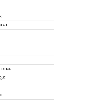
XI
'EAU
IBUTION
QUE
NTE