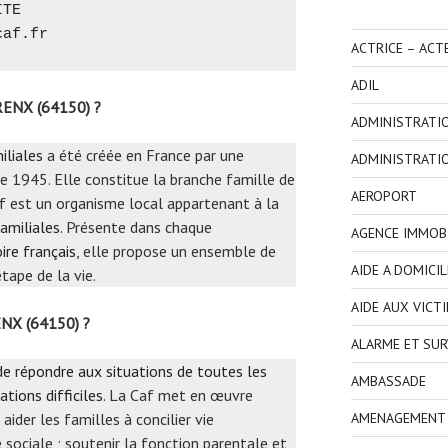
TE 
caf.fr
ACTRICE – ACT
ADIL
ENX (64150) ?
ADMINISTRATI
iliales
a été créée en France par une
ADMINISTRATI
e 1945. Elle constitue la branche famille de
AEROPORT
Caf est un organisme local appartenant à la
amiliales
. Présente dans chaque
AGENCE IMMOBI
ire français
, elle propose un ensemble de
AIDE A DOMICIL
tape de la vie.
AIDE AUX VICT
ENX (64150) ?
ALARME ET SUR
 de répondre aux situations de toutes les
AMBASSADE
ations difficiles
. La Caf met en œuvre
aider les familles à concilier vie
AMENAGEMENT I
e sociale ; soutenir la fonction parentale et