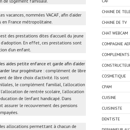
on de logement familiale.
CAF
CHAINE DE TEL
r les vacances, nommées
VACAF
, afin d’aider
s en France métropolitaine.
CHAINE DE TV
CHAT WEBCAM
i est des prestations dites d’accueil du jeune
 d’adoption. En effet, ces prestations sont
COMPAGNIE AE
tion d’un enfant.
COMPLEMENTS 
es aides petite enfance et garde afin d’aider
CONSTRUCTEU
garder leur progéniture
: complément de libre
COSMETIQUE
 de libre choix d’activité. Ils sont
liales, le complément familial, l’allocation
CPAM
l’allocation de rentrée scolaire, l’allocation
CUISINE
’éducation de l’enfant handicapé. Dans
nt assurer le recouvrement des pensions
CUISINISTE
 impayées.
DENTISTE
i des allocations permettant à chacun de
DEPANNEUR AU