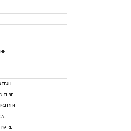
S
GNE
BATEAU
OITURE
ERGEMENT
CAL
INAIRE