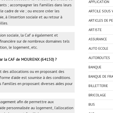
APPLICATION
fants ; accompagner les familles dans leurs
le cadre de vie ; ou encore créer les
ARTCILE SOUS
, à l’insertion sociale et au retour à
ARTICLES DE P
lles.
ARTISTE
ssion sociale, la Caf a également et
ASSURANCE
 financière sur de nombreux domaines tels
rtion, le logement, etc.
AUTO ECOLE
AUTOROUTES
 par la CAF de MOURENX (64150) ?
BANQUE
nt des allocations ou en proposant des
BANQUE DE FR
orme d’aide est soumise à des conditions.
s familles en proposant diverses aides pour
BILLETTERIE
BRICOLAGE
 logement
afin de permettre aux
BUS
’aide personnalisée au logement, l’allocation