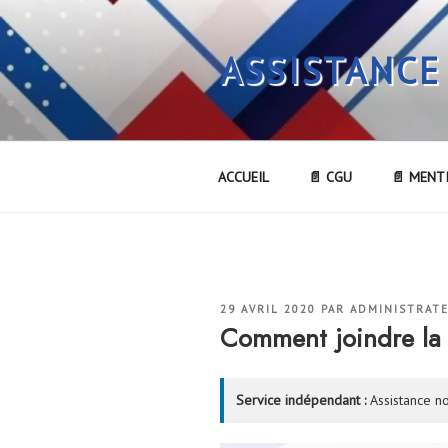
Aller
au
ASSISTANCE
contenu
principal
ACCUEIL
📄 CGU
📄 MENT
PUBLIÉ
29 AVRIL 2020
PAR
ADMINISTRAT
LE
Comment joindre l
Service indépendant :
Assistance no