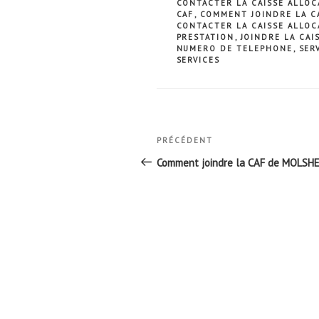
CONTACTER LA CAISSE ALLOC
CAF
,
COMMENT JOINDRE LA CA
CONTACTER LA CAISSE ALLOC
PRESTATION
,
JOINDRE LA CAI
NUMERO DE TELEPHONE
,
SER
SERVICES
Navigation
Article
PRÉCÉDENT
de
précédent
Comment joindre la CAF de MOLSH
l’article