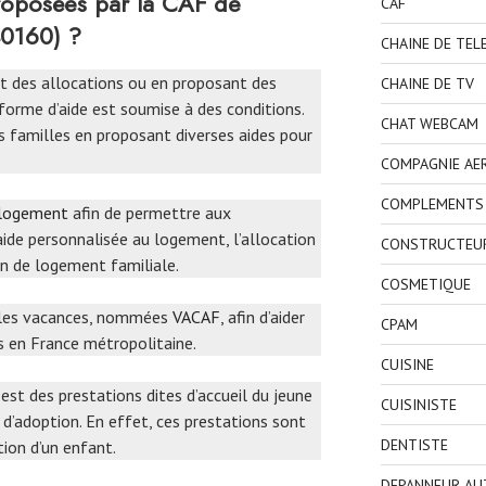
proposées par la CAF de
CAF
0160) ?
CHAINE DE TEL
nt des allocations ou en proposant des
CHAINE DE TV
orme d’aide est soumise à des conditions.
CHAT WEBCAM
s familles en proposant diverses aides pour
COMPAGNIE AE
COMPLEMENTS 
 logement
afin de permettre aux
’aide personnalisée au logement, l’allocation
CONSTRUCTEU
on de logement familiale.
COSMETIQUE
r les vacances, nommées
VACAF
, afin d’aider
CPAM
s en France métropolitaine.
CUISINE
i est des prestations dites d’accueil du jeune
CUISINISTE
 d’adoption. En effet, ces prestations sont
DENTISTE
tion d’un enfant.
DEPANNEUR AU