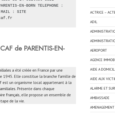
ARENTIS-EN-BORN TELEPHONE : 
MAIL : SITE 
ACTRICE – ACT
ca
f
.fr
ADIL
ADMINISTRATI
ADMINISTRATI
 CAF de PARENTIS-EN-
AEROPORT
AGENCE IMMOBI
AIDE A DOMICIL
iliales
a été créée en France par une
e 1945. Elle constitue la branche famille de
AIDE AUX VICT
Caf est un organisme local appartenant à la
ALARME ET SUR
amiliales
. Présente dans chaque
ire français
, elle propose un ensemble de
AMBASSADE
tape de la vie.
AMENAGEMENT I