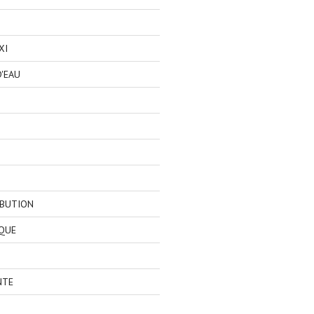
XI
'EAU
IBUTION
QUE
NTE