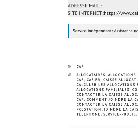
ADRESSE MAIL :
SITE INTERNET :
https://www.caf
Service indépendant :
Assistance no
CATÉGORIES
CAF
ÉTIQUETTES
ALLOCATAIRES
,
ALLOCATIONS 
CAF
,
CAF.FR
,
CAISSE ALLOCAT
CALCULER LES ALLOCATIONS 
ALLOCATIONS FAMILIALES
,
CO
CONTACTER LA CAISSE ALLOC
CAF
,
COMMENT JOINDRE LA CA
CONTACTER LA CAISSE ALLOC
PRESTATION
,
JOINDRE LA CAI
TELEPHONE
,
SERVICE-PUBLIC