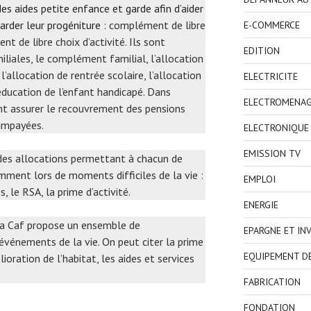
es aides petite enfance et garde afin d’aider
garder leur progéniture
: complément de libre
E-COMMERCE
 de libre choix d’activité. Ils sont
EDITION
liales, le complément familial, l’allocation
l’allocation de rentrée scolaire, l’allocation
ELECTRICITE
’éducation de l’enfant handicapé. Dans
ELECTROMENA
nt assurer le recouvrement des pensions
 impayées.
ELECTRONIQUE
EMISSION TV
i des allocations permettant à chacun de
mment lors de moments difficiles de la vie :
EMPLOI
, le RSA, la prime d’activité.
ENERGIE
 la Caf propose un ensemble de
EPARGNE ET IN
événements de la vie. On peut citer la prime
EQUIPEMENT D
oration de l’habitat, les aides et services
FABRICATION
FONDATION