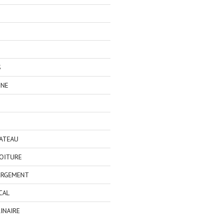
S
GNE
BATEAU
OITURE
ERGEMENT
CAL
INAIRE