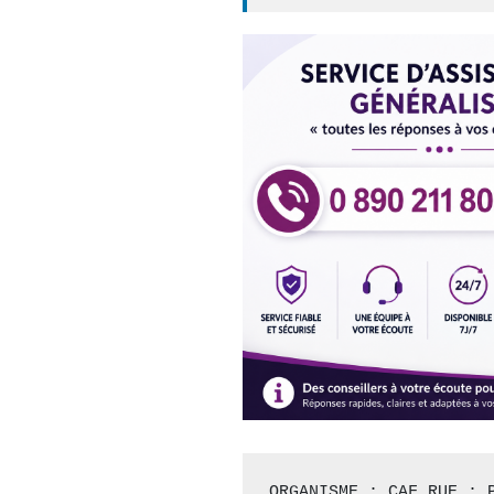
ORGANISME : CAF RUE : P