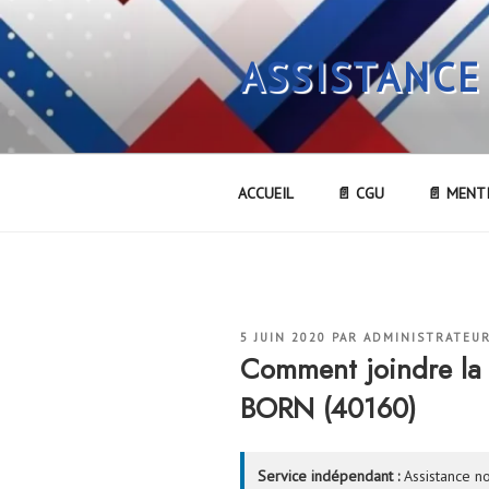
Aller
au
ASSISTANCE
contenu
principal
ACCUEIL
📄 CGU
📄 MENT
PUBLIÉ
5 JUIN 2020
PAR
ADMINISTRATEU
LE
Comment joindre la
BORN (40160)
Service indépendant :
Assistance no