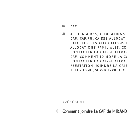
CATÉGORIES
CAF
ÉTIQUETTES
ALLOCATAIRES
,
ALLOCATIONS 
CAF
,
CAF.FR
,
CAISSE ALLOCAT
CALCULER LES ALLOCATIONS 
ALLOCATIONS FAMILIALES
,
CO
CONTACTER LA CAISSE ALLOC
CAF
,
COMMENT JOINDRE LA CA
CONTACTER LA CAISSE ALLOC
PRESTATION
,
JOINDRE LA CAI
TELEPHONE
,
SERVICE-PUBLIC
Navigation
Article
PRÉCÉDENT
de
précédent
Comment joindre la CAF de MIRAN
l’article