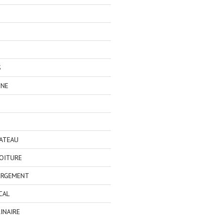
S
GNE
BATEAU
OITURE
ERGEMENT
CAL
INAIRE