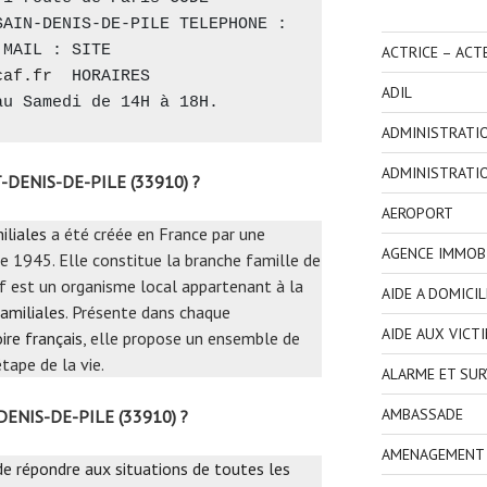
AIN-DENIS-DE-PILE TELEPHONE : 
MAIL : SITE 
ACTRICE – ACT
caf.fr
  HORAIRES 
ADIL
au Samedi de 14H à 18H.
ADMINISTRATI
ADMINISTRATI
T-DENIS-DE-PILE (33910) ?
AEROPORT
iliales
a été créée en France par une
AGENCE IMMOBI
e 1945. Elle constitue la branche famille de
Caf est un organisme local appartenant à la
AIDE A DOMICIL
amiliales
. Présente dans chaque
AIDE AUX VICT
ire français
, elle propose un ensemble de
tape de la vie.
ALARME ET SUR
AMBASSADE
-DENIS-DE-PILE (33910) ?
AMENAGEMENT I
 de répondre aux situations de toutes les