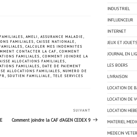
INDUSTRIEL
INFLUENCEUR
INTERNET
FAMILIALES
,
AMELI
,
ASSURANCE MALADIE
,
IONS FAMILIALES
,
CAISSE NATIONALE
,
JEUX ET JOUET
FAMILIALES
,
CALCULER MES INDEMNITES
MMENT CONTACTER LA CAF
,
COMMENT
JOURNAL EN LI
ATIONS FAMILIALES
,
COMMENT JOINDRE LA
ISSE ALLOCATIONS FAMILIALES
,
LES BOERS
ATIONS FAMILIALES
,
DATE DE PAIEMENT
SSE ALLOCATIONS FAMILIALES
,
NUMERO DE
.FR
,
SOUTIEN FAMILLIALE
,
TELE SERVICES
LIVRAISON
LOCATION DE 
LOCATION DE V
LOCATION HEB
SUIVANT
Article
suivant
DE
Comment joindre la CAF d’AGEN CEDEX 9
MATERIEL MEDI
MEDECIN VETER