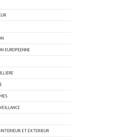
EUR
ON
ON EUROPEENNE
LLIERE
E
IMES
VEILLANCE
NTERIEUR ET EXTERIEUR