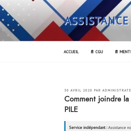
Aller
au
ASSISTANCE
contenu
principal
ACCUEIL
📄 CGU
📄 MENT
PUBLIÉ
30 AVRIL 2020
PAR
ADMINISTRAT
LE
Comment joindre la
PILE
Service indépendant :
Assistance no