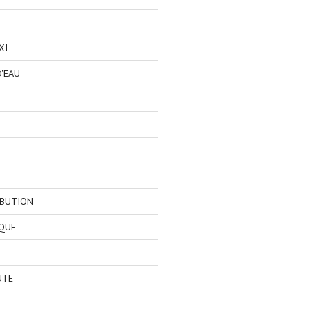
XI
'EAU
IBUTION
QUE
NTE