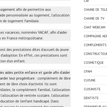
CAF
 logement
afin de permettre aux
CHAINE DE TEL
’aide personnalisée au logement, l’allocation
CHAINE DE TV
on de logement familiale.
CHAT WEBCAM
r les vacances, nommées
VACAF
, afin d’aider
COMPAGNIE AE
s en France métropolitaine.
COMPLEMENTS 
i est des prestations dites d’accueil du jeune
CONSTRUCTEU
 d’adoption. En effet, ces prestations sont
tion d’un enfant.
COSMETIQUE
CPAM
es aides petite enfance et garde afin d’aider
garder leur progéniture
: complément de libre
CUISINE
 de libre choix d’activité. Ils sont
CUISINISTE
liales, le complément familial, l’allocation
l’allocation de rentrée scolaire, l’allocation
DENTISTE
’éducation de l’enfant handicapé. Dans
nt assurer le recouvrement des pensions
DEPANNEUR AU