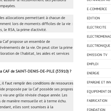
 impayées.
E-COMMERCE
i des allocations permettant à chacun de
EDITION
mment lors de moments difficiles de la vie :
ELECTRICITE
, le RSA, la prime d’activité.
ELECTROMENA
 la Caf propose un ensemble de
ELECTRONIQUE
événements de la vie. On peut citer la prime
oration de l’habitat, les aides et services
EMISSION TV
EMPLOI
 la CAF de SAINT-DENIS-DE-PILE (33910) ?
ENERGIE
EPARGNE ET IN
, il faut remplir des conditions de ressources
aide proposée par la Caf possède ses propres
EQUIPEMENT D
 via une grille révisée chaque année. Les
s de manière mensuelle et à terme échu.
FABRICATION
endant, elles sont soumises à la
FONDATION