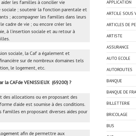
aider les familles à concilier vie
APPLICATION
e sociale ; soutenir la fonction parentale et
ARTCILE SOUS
fants ; accompagner les familles dans leurs
le cadre de vie ; ou encore créer les
ARTICLES DE P
, à l’insertion sociale et au retour à
ARTISTE
lles.
ASSURANCE
ssion sociale, la Caf a également et
AUTO ECOLE
 financière sur de nombreux domaines tels
rtion, le logement, etc.
AUTOROUTES
BANQUE
par la CAFde VENISSIEUX (69200) ?
BANQUE DE FR
nt des allocations ou en proposant des
BILLETTERIE
orme d’aide est soumise à des conditions.
s familles en proposant diverses aides pour
BRICOLAGE
BUS
 logement
afin de permettre aux