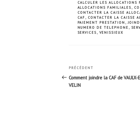
CALCULER LES ALLOCATIONS 
ALLOCATIONS FAMILIALES
,
CO
CONTACTER LA CAISSE ALLOC
CAF
,
CONTACTER LA CAISSE A
PAIEMENT PRESTATION
,
JOIND
NUMERO DE TELEPHONE
,
SER
SERVICES
,
VENISSIEUX
Navigation
Article
PRÉCÉDENT
de
précédent
Comment joindre la CAF de VAULX-
l’article
VELIN