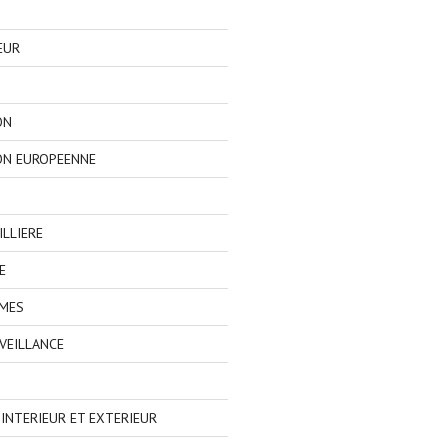
EUR
ON
ON EUROPEENNE
LLIERE
E
IMES
VEILLANCE
NTERIEUR ET EXTERIEUR