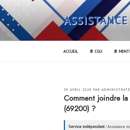
Aller
au
ASSISTANCE
contenu
principal
ACCUEIL
📄 CGU
📄 MENT
PUBLIÉ
30 AVRIL 2020
PAR
ADMINISTRAT
LE
Comment joindre la
(69200) ?
Service indépendant :
Assistance no