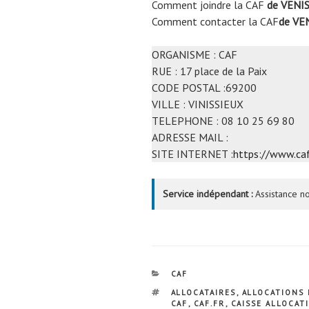
Comment joindre la CAF
de VENIS
Comment contacter la CAF
de VE
ORGANISME : CAF
RUE : 17 place de la Paix
CODE POSTAL :69200
VILLE : VINISSIEUX
TELEPHONE : 08 10 25 69 80
ADRESSE MAIL :
SITE INTERNET :
https://www.caf
Service indépendant :
Assistance no
CATÉGORIES
CAF
ÉTIQUETTES
ALLOCATAIRES
,
ALLOCATIONS 
CAF
,
CAF.FR
,
CAISSE ALLOCAT