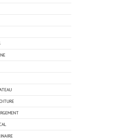
S
GNE
BATEAU
OITURE
ERGEMENT
CAL
INAIRE