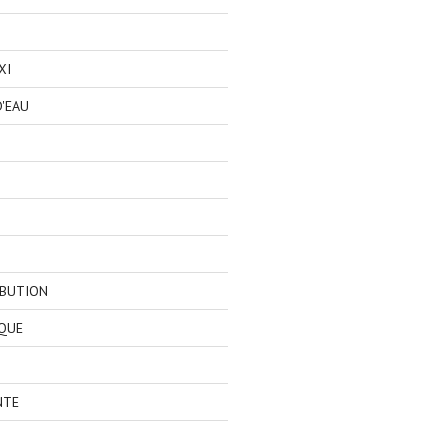
XI
'EAU
IBUTION
QUE
NTE