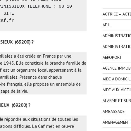
INISSIEUX TELEPHONE : 08 10 
 SITE 
ACTRICE – ACT
caf.fr
ADIL
ADMINISTRATI
SSIEUX (69200) ?
ADMINISTRATI
iliales
a été créée en France par une
AEROPORT
e 1945. Elle constitue la branche famille de
AGENCE IMMOBI
Caf est un organisme local appartenant à la
amiliales
. Présente dans chaque
AIDE A DOMICIL
ire français
, elle propose un ensemble de
AIDE AUX VICT
tape de la vie.
ALARME ET SUR
SIEUX (69200) ?
AMBASSADE
 de répondre aux situations de toutes les
AMENAGEMENT I
ations difficiles
. La Caf met en œuvre