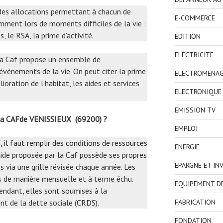
i des allocations permettant à chacun de
E-COMMERCE
mment lors de moments difficiles de la vie :
, le RSA, la prime d’activité.
EDITION
ELECTRICITE
 la Caf propose un ensemble de
événements de la vie. On peut citer la prime
ELECTROMENA
oration de l’habitat, les aides et services
ELECTRONIQUE
EMISSION TV
 la CAFde VENISSIEUX (69200) ?
EMPLOI
, il faut remplir des conditions de ressources
ENERGIE
aide proposée par la Caf possède ses propres
EPARGNE ET IN
 via une grille révisée chaque année. Les
s de manière mensuelle et à terme échu.
EQUIPEMENT D
endant, elles sont soumises à la
t de la dette sociale (
CRDS
).
FABRICATION
FONDATION