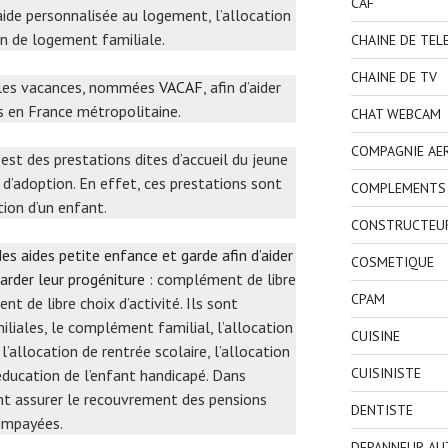
CAF
’aide personnalisée au logement, l’allocation
on de logement familiale.
CHAINE DE TEL
CHAINE DE TV
r les vacances, nommées
VACAF
, afin d’aider
s en France métropolitaine.
CHAT WEBCAM
COMPAGNIE AE
i est des prestations dites d’accueil du jeune
 d’adoption. En effet, ces prestations sont
COMPLEMENTS 
tion d’un enfant.
CONSTRUCTEU
es aides petite enfance et garde afin d’aider
COSMETIQUE
garder leur progéniture
: complément de libre
CPAM
 de libre choix d’activité. Ils sont
liales, le complément familial, l’allocation
CUISINE
l’allocation de rentrée scolaire, l’allocation
CUISINISTE
’éducation de l’enfant handicapé. Dans
nt assurer le recouvrement des pensions
DENTISTE
 impayées.
DEPANNEUR AU