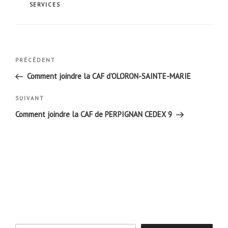
SERVICES
Navigation
Article
PRÉCÉDENT
de
précédent
Comment joindre la CAF d’OLORON-SAINTE-MARIE
l’article
Article
SUIVANT
suivant
Comment joindre la CAF de PERPIGNAN CEDEX 9