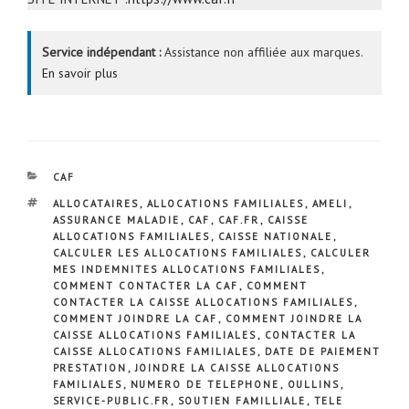
Service indépendant :
Assistance non affiliée aux marques.
En savoir plus
CATÉGORIES
CAF
ÉTIQUETTES
ALLOCATAIRES
,
ALLOCATIONS FAMILIALES
,
AMELI
,
ASSURANCE MALADIE
,
CAF
,
CAF.FR
,
CAISSE
ALLOCATIONS FAMILIALES
,
CAISSE NATIONALE
,
CALCULER LES ALLOCATIONS FAMILIALES
,
CALCULER
MES INDEMNITES ALLOCATIONS FAMILIALES
,
COMMENT CONTACTER LA CAF
,
COMMENT
CONTACTER LA CAISSE ALLOCATIONS FAMILIALES
,
COMMENT JOINDRE LA CAF
,
COMMENT JOINDRE LA
CAISSE ALLOCATIONS FAMILIALES
,
CONTACTER LA
CAISSE ALLOCATIONS FAMILIALES
,
DATE DE PAIEMENT
PRESTATION
,
JOINDRE LA CAISSE ALLOCATIONS
FAMILIALES
,
NUMERO DE TELEPHONE
,
OULLINS
,
SERVICE-PUBLIC.FR
,
SOUTIEN FAMILLIALE
,
TELE