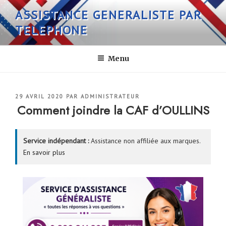
Aller
ASSISTANCE GENERALISTE PAR
au
TELEPHONE
contenu
principal
Menu
PUBLIÉ
29 AVRIL 2020
PAR
ADMINISTRATEUR
LE
Comment joindre la CAF d’OULLINS
Service indépendant :
Assistance non affiliée aux marques.
En savoir plus