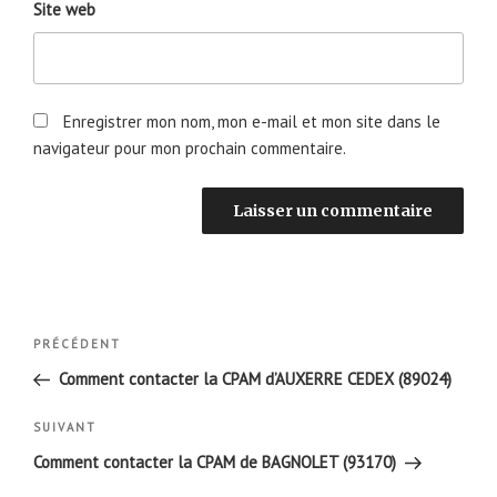
Site web
Enregistrer mon nom, mon e-mail et mon site dans le
navigateur pour mon prochain commentaire.
Navigation
Article
PRÉCÉDENT
de
précédent
Comment contacter la CPAM d’AUXERRE CEDEX (89024)
l’article
Article
SUIVANT
suivant
Comment contacter la CPAM de BAGNOLET (93170)