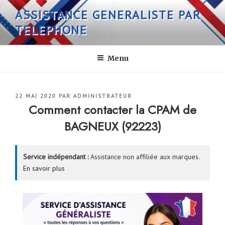
Aller
ASSISTANCE GENERALISTE PAR
au
TELEPHONE
contenu
principal
Menu
PUBLIÉ
22 MAI 2020
PAR
ADMINISTRATEUR
LE
Comment contacter la CPAM de
BAGNEUX (92223)
Service indépendant :
Assistance non affiliée aux marques.
En savoir plus