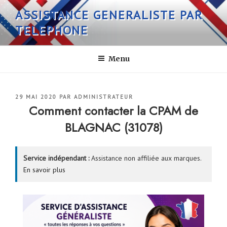
Aller
ASSISTANCE GENERALISTE PAR
au
TELEPHONE
contenu
principal
Menu
PUBLIÉ
29 MAI 2020
PAR
ADMINISTRATEUR
LE
Comment contacter la CPAM de
BLAGNAC (31078)
Service indépendant :
Assistance non affiliée aux marques.
En savoir plus