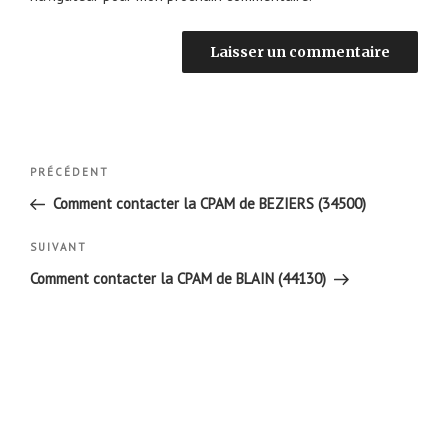
Navigation
Article
PRÉCÉDENT
de
précédent
Comment contacter la CPAM de BEZIERS (34500)
l’article
Article
SUIVANT
suivant
Comment contacter la CPAM de BLAIN (44130)