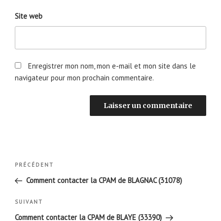
Site web
Enregistrer mon nom, mon e-mail et mon site dans le
navigateur pour mon prochain commentaire.
Navigation
Article
PRÉCÉDENT
de
précédent
Comment contacter la CPAM de BLAGNAC (31078)
l’article
Article
SUIVANT
suivant
Comment contacter la CPAM de BLAYE (33390)