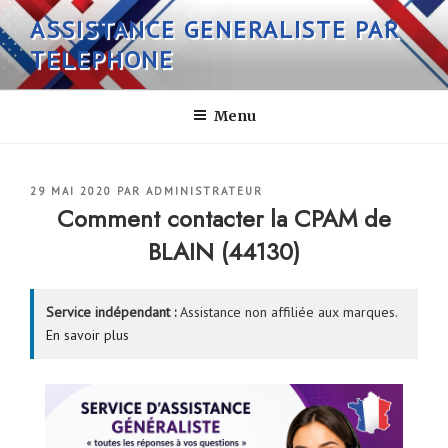
Aller
ASSISTANCE GENERALISTE PAR
au
TELEPHONE
contenu
principal
Menu
PUBLIÉ
29 MAI 2020
PAR
ADMINISTRATEUR
LE
Comment contacter la CPAM de
BLAIN (44130)
Service indépendant :
Assistance non affiliée aux marques.
En savoir plus