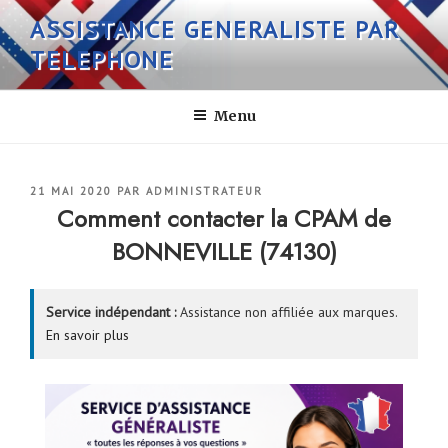
Aller
ASSISTANCE GENERALISTE PAR
au
TELEPHONE
contenu
principal
Menu
PUBLIÉ
21 MAI 2020
PAR
ADMINISTRATEUR
LE
Comment contacter la CPAM de
BONNEVILLE (74130)
Service indépendant :
Assistance non affiliée aux marques.
En savoir plus