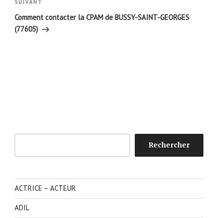
Article
SUIVANT
suivant
Comment contacter la CPAM de BUSSY-SAINT-GEORGES
(77605)
Rechercher
Rechercher
ACTRICE – ACTEUR
ADIL