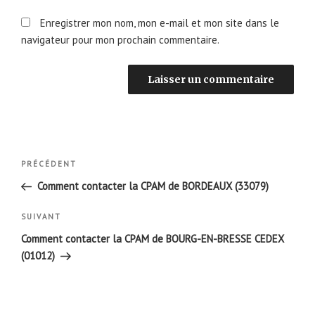
Enregistrer mon nom, mon e-mail et mon site dans le
navigateur pour mon prochain commentaire.
Navigation
Article
PRÉCÉDENT
de
précédent
Comment contacter la CPAM de BORDEAUX (33079)
l’article
Article
SUIVANT
suivant
Comment contacter la CPAM de BOURG-EN-BRESSE CEDEX
(01012)