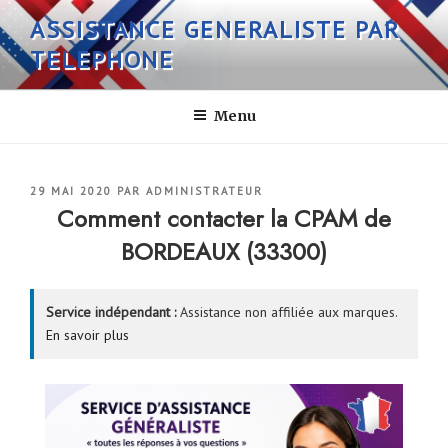
Aller
ASSISTANCE GENERALISTE PAR
au
TELEPHONE
contenu
principal
Menu
PUBLIÉ
29 MAI 2020
PAR
ADMINISTRATEUR
LE
Comment contacter la CPAM de
BORDEAUX (33300)
Service indépendant :
Assistance non affiliée aux marques.
En savoir plus