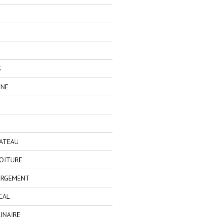
S
GNE
BATEAU
OITURE
ERGEMENT
CAL
INAIRE