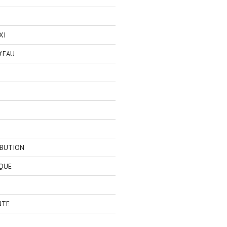
XI
'EAU
IBUTION
QUE
NTE