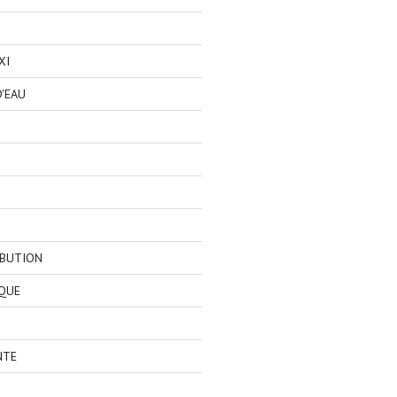
XI
'EAU
IBUTION
QUE
NTE