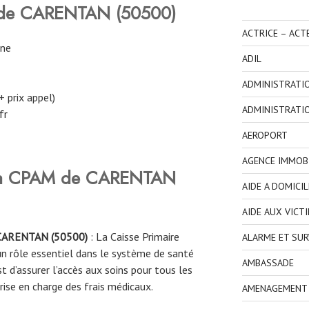
 de CARENTAN
(
50500
)
ACTRICE – ACT
rne
ADIL
ADMINISTRATI
+ prix appel)
ADMINISTRATI
fr
AEROPORT
AGENCE IMMOBI
 la CPAM
de
CARENTAN
AIDE A DOMICIL
AIDE AUX VICT
CARENTAN (
50500
)
: La Caisse Primaire
ALARME ET SUR
n rôle essentiel dans le système de santé
AMBASSADE
st d’assurer l’accès aux soins pour tous les
prise en charge des frais médicaux.
AMENAGEMENT I