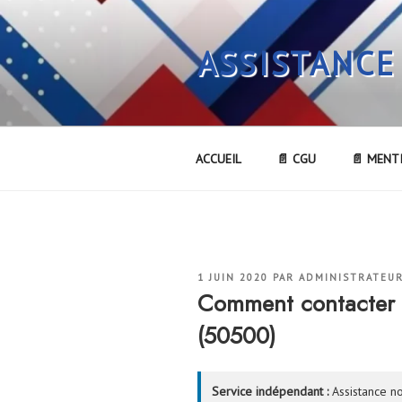
Aller
au
ASSISTANCE
contenu
principal
ACCUEIL
📄 CGU
📄 MENT
PUBLIÉ
1 JUIN 2020
PAR
ADMINISTRATEU
LE
Comment contacte
(50500)
Service indépendant :
Assistance no