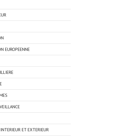
EUR
ON
ON EUROPEENNE
LLIERE
E
IMES
VEILLANCE
NTERIEUR ET EXTERIEUR