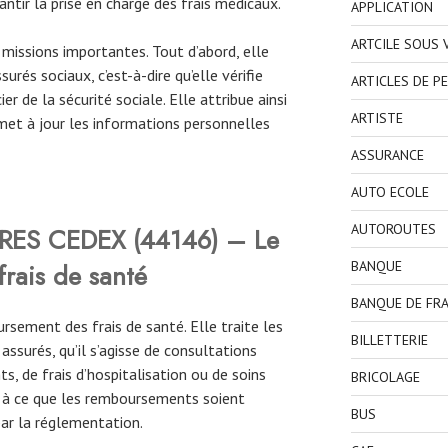
antir la prise en charge des frais médicaux.
APPLICATION
ARTCILE SOUS
missions importantes. Tout d’abord, elle
urés sociaux, c’est-à-dire qu’elle vérifie
ARTICLES DE P
ier de la sécurité sociale. Elle attribue ainsi
ARTISTE
met à jour les informations personnelles
ASSURANCE
AUTO ECOLE
AUTOROUTES
RES CEDEX
(44146) – Le
BANQUE
rais de santé
BANQUE DE FR
rsement des frais de santé. Elle traite les
BILLETTERIE
surés, qu’il s’agisse de consultations
, de frais d’hospitalisation ou de soins
BRICOLAGE
le à ce que les remboursements soient
BUS
par la réglementation.