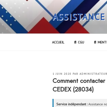
Aller
au
ASSISTANCE
contenu
principal
ACCUEIL
📄 CGU
📄 MENT
PUBLIÉ
1 JUIN 2020
PAR
ADMINISTRATEU
LE
Comment contacter
CEDEX (28034)
Service indépendant :
Assistance no