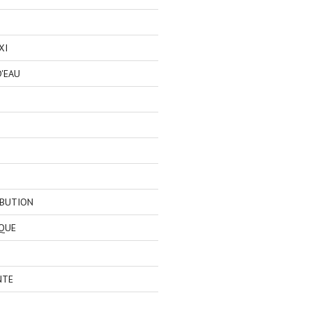
XI
'EAU
IBUTION
QUE
NTE