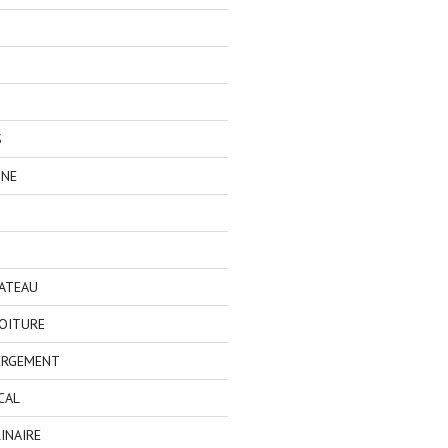
S
GNE
BATEAU
OITURE
ERGEMENT
CAL
INAIRE