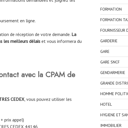
 informations demandées et joignez les
FORMATION
FORMATION TA
ursement en ligne.
FOURNISSEUR D
mation de réception de votre demande.
La
GARDERIE
 les meilleurs délais
et vous informera du
.
GARE
GARE SNCF
ntact avec la CPAM de
GENDARMERIE
GRANDE DISTR
HOMME POLITI
TRES CEDEX
, vous pouvez utiliser les
HOTEL
HYGIENE ET SA
 + prix appel)
IMMOBILIER
TRES CEDEX 44146