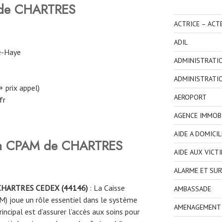
de CHARTRES
ACTRICE – ACT
ADIL
é-Haye
ADMINISTRATI
ADMINISTRATI
+ prix appel)
AEROPORT
fr
AGENCE IMMOBI
AIDE A DOMICIL
 la CPAM
de
CHARTRES
AIDE AUX VICT
ALARME ET SUR
CHARTRES CEDEX
(
44146
)
: La Caisse
AMBASSADE
M) joue un rôle essentiel dans le système
AMENAGEMENT I
incipal est d’assurer l’accès aux soins pour