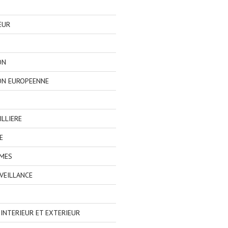
EUR
ON
ON EUROPEENNE
LLIERE
E
IMES
VEILLANCE
NTERIEUR ET EXTERIEUR