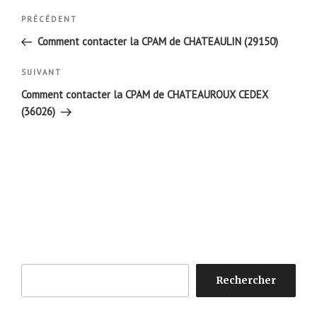
Navigation
Article
PRÉCÉDENT
de
précédent
Comment contacter la CPAM de CHATEAULIN (29150)
l’article
Article
SUIVANT
suivant
Comment contacter la CPAM de CHATEAUROUX CEDEX
(36026)
Rechercher
Rechercher