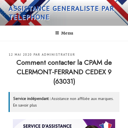
Aller
ASSISTANCE GENERALISTE PAR
au
TELEPHONE
contenu
principal
Menu
PUBLIÉ
12 MAI 2020
PAR
ADMINISTRATEUR
LE
Comment contacter la CPAM de
CLERMONT-FERRAND CEDEX 9
(63031)
Service indépendant :
Assistance non affiliée aux marques.
En savoir plus