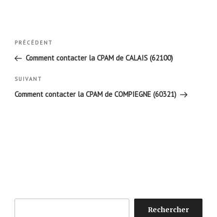
Navigation
Article
PRÉCÉDENT
de
précédent
Comment contacter la CPAM de CALAIS (62100)
l’article
Article
SUIVANT
suivant
Comment contacter la CPAM de COMPIEGNE (60321)
Rechercher
Rechercher