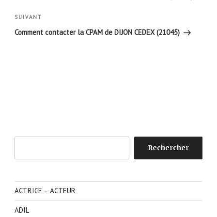
l’article
Article
SUIVANT
suivant
Comment contacter la CPAM de DIJON CEDEX (21045)
Rechercher
Rechercher
ACTRICE – ACTEUR
ADIL