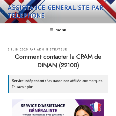
Aller
ASSISTANCE GENERALISTE PAR
au
TELEPHONE
contenu
principal
Menu
PUBLIÉ
2 JUIN 2020
PAR
ADMINISTRATEUR
LE
Comment contacter la CPAM de
DINAN (22100)
Service indépendant :
Assistance non affiliée aux marques.
En savoir plus