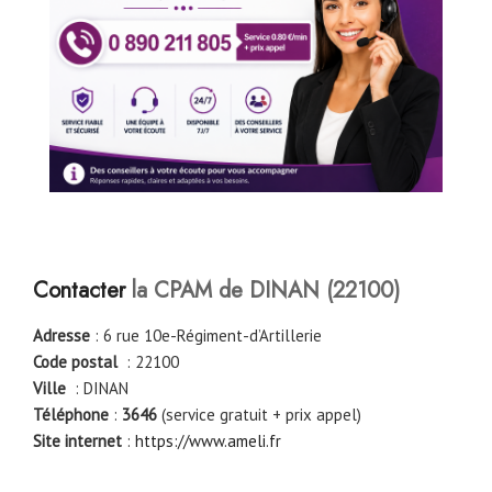
Contacter
la CPAM de
DINAN
(
22100
)
Adresse
: 6 rue 10e-Régiment-d’Artillerie
Code postal
: 22100
Ville
: DINAN
Téléphone
:
3646
(service gratuit + prix appel)
Site internet
:
https://www.ameli.fr