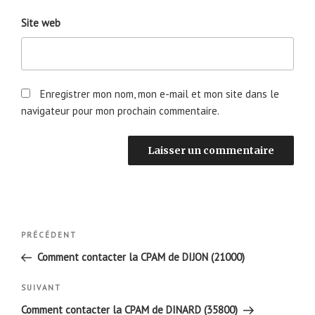
Site web
Enregistrer mon nom, mon e-mail et mon site dans le
navigateur pour mon prochain commentaire.
Navigation
Article
PRÉCÉDENT
de
précédent
Comment contacter la CPAM de DIJON (21000)
l’article
Article
SUIVANT
suivant
Comment contacter la CPAM de DINARD (35800)