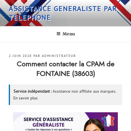
Aller
ASSISTANCE GENERALISTE PAR
au
TELEPHONE
contenu
principal
Menu
PUBLIÉ
2 JUIN 2020
PAR
ADMINISTRATEUR
LE
Comment contacter la CPAM de
FONTAINE (38603)
Service indépendant :
Assistance non affiliée aux marques.
En savoir plus