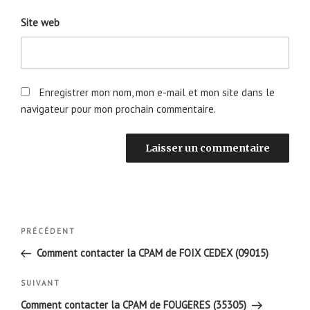
Site web
Enregistrer mon nom, mon e-mail et mon site dans le
navigateur pour mon prochain commentaire.
Navigation
Article
PRÉCÉDENT
de
précédent
Comment contacter la CPAM de FOIX CEDEX (09015)
l’article
Article
SUIVANT
suivant
Comment contacter la CPAM de FOUGERES (35305)