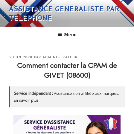
Aller
ASSISTANCE GENERALISTE PAR
au
TELEPHONE
contenu
principal
Menu
PUBLIÉ
3 JUIN 2020
PAR
ADMINISTRATEUR
LE
Comment contacter la CPAM de
GIVET (08600)
Service indépendant :
Assistance non affiliée aux marques.
En savoir plus