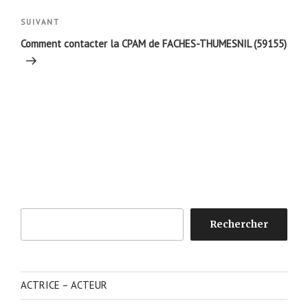
l’article
Article
SUIVANT
suivant
Comment contacter la CPAM de FACHES-THUMESNIL (59155)
Rechercher
Rechercher
ACTRICE – ACTEUR