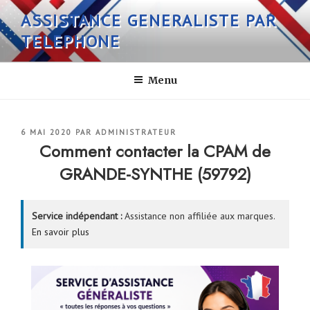
Aller
ASSISTANCE GENERALISTE PAR
au
TELEPHONE
contenu
principal
Menu
PUBLIÉ
6 MAI 2020
PAR
ADMINISTRATEUR
LE
Comment contacter la CPAM de
GRANDE-SYNTHE (59792)
Service indépendant :
Assistance non affiliée aux marques.
En savoir plus