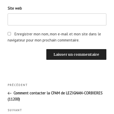
Site web
Enregistrer mon nom, mon e-mail et mon site dans le
navigateur pour mon prochain commentaire.
Navigation
Article
PRÉCÉDENT
de
précédent
Comment contacter la CPAM de LEZIGNAN-CORBIERES
l’article
(11200)
Article
SUIVANT