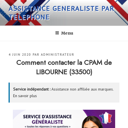
Aller
ASSISTANCE GENERALISTE PAR
au
TELEPHONE
contenu
principal
Menu
PUBLIÉ
4 JUIN 2020
PAR
ADMINISTRATEUR
LE
Comment contacter la CPAM de
LIBOURNE (33500)
Service indépendant :
Assistance non affiliée aux marques.
En savoir plus