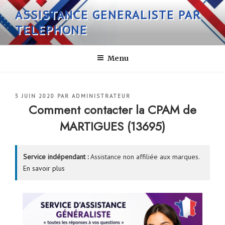
Aller
ASSISTANCE GENERALISTE PAR
au
TELEPHONE
contenu
principal
Menu
PUBLIÉ
5 JUIN 2020
PAR
ADMINISTRATEUR
LE
Comment contacter la CPAM de
MARTIGUES (13695)
Service indépendant :
Assistance non affiliée aux marques.
En savoir plus