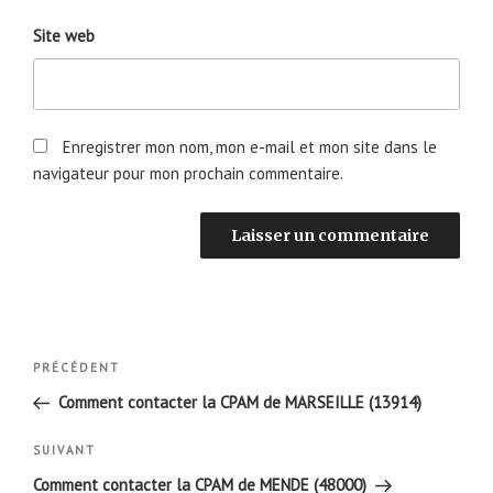
Site web
Enregistrer mon nom, mon e-mail et mon site dans le
navigateur pour mon prochain commentaire.
Navigation
Article
PRÉCÉDENT
de
précédent
Comment contacter la CPAM de MARSEILLE (13914)
l’article
Article
SUIVANT
suivant
Comment contacter la CPAM de MENDE (48000)