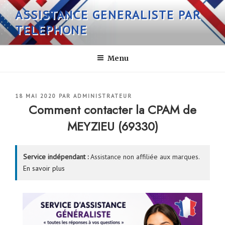
Aller
ASSISTANCE GENERALISTE PAR
au
TELEPHONE
contenu
principal
Menu
PUBLIÉ
18 MAI 2020
PAR
ADMINISTRATEUR
LE
Comment contacter la CPAM de
MEYZIEU (69330)
Service indépendant :
Assistance non affiliée aux marques.
En savoir plus