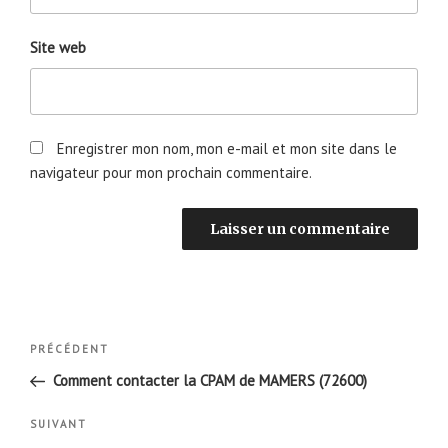
Site web
Enregistrer mon nom, mon e-mail et mon site dans le
navigateur pour mon prochain commentaire.
Navigation
Article
PRÉCÉDENT
de
précédent
Comment contacter la CPAM de MAMERS (72600)
l’article
Article
SUIVANT