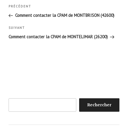
Navigation
Article
PRÉCÉDENT
de
précédent
Comment contacter la CPAM de MONTBRISON (42600)
l’article
Article
SUIVANT
suivant
Comment contacter la CPAM de MONTELIMAR (26200)
Rechercher
Rechercher