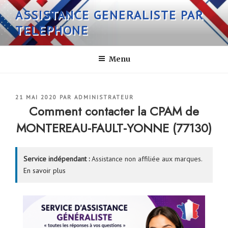
Aller
ASSISTANCE GENERALISTE PAR
au
TELEPHONE
contenu
principal
Menu
PUBLIÉ
21 MAI 2020
PAR
ADMINISTRATEUR
LE
Comment contacter la CPAM de
MONTEREAU-FAULT-YONNE (77130)
Service indépendant :
Assistance non affiliée aux marques.
En savoir plus