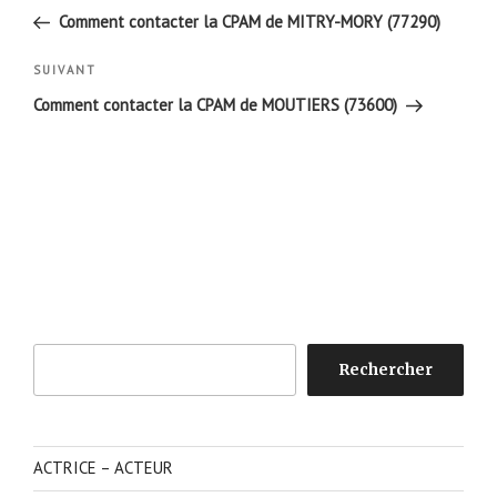
de
précédent
Comment contacter la CPAM de MITRY-MORY (77290)
l’article
Article
SUIVANT
suivant
Comment contacter la CPAM de MOUTIERS (73600)
Rechercher
Rechercher
ACTRICE – ACTEUR