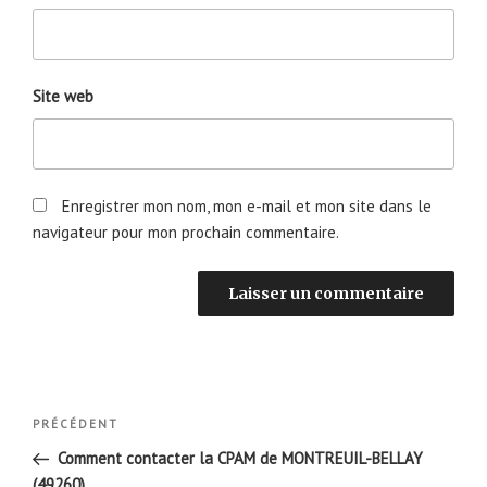
Site web
Enregistrer mon nom, mon e-mail et mon site dans le
navigateur pour mon prochain commentaire.
Navigation
Article
PRÉCÉDENT
de
précédent
Comment contacter la CPAM de MONTREUIL-BELLAY
l’article
(49260)