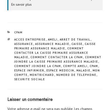
En savoir plus
CATÉGORIES
CPAM
ÉTIQUETTES
ACCES ENTREPRISE
,
AMELI
,
ARRET DE TRAVAIL
,
ASSURANCE
,
ASSURANCE MALADIE
,
CAISSE
,
CAISSE
PRIMAIRE ASSURANCE MALADIE
,
COMMENT
CONTACTER LA CAISSE PRIMAIRE ASSURANCE
MALADIE
,
COMMENT CONTACTER LA CPAM
,
COMMENT
JOINDRE LA CAISSE PRIMAIRE ASSURANCE MALADIE
,
COMMENT JOINDRE LA CPAM
,
COMPTE AMELI
,
CPAM
,
ESPACE INFIRMIER
,
ESPACE MEDECIN
,
MALADIE
,
MON
COMPTE
,
MONTRICHARD
,
NUMERO DE TELEPHONE
,
SECURITE SOCIALE
Laisser un commentaire
Votre adresse e-mail ne sera pas publiée.
Les champs