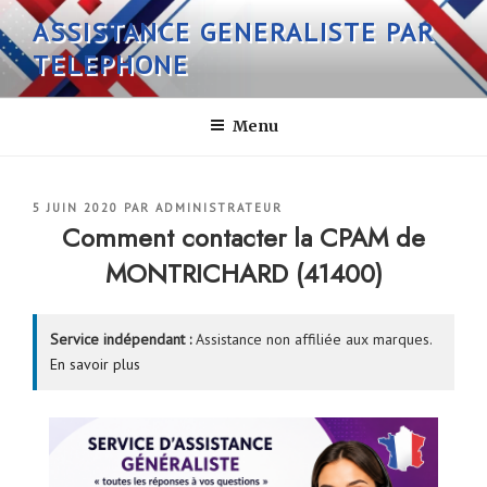
Aller
ASSISTANCE GENERALISTE PAR
au
TELEPHONE
contenu
principal
Menu
PUBLIÉ
5 JUIN 2020
PAR
ADMINISTRATEUR
LE
Comment contacter la CPAM de
MONTRICHARD (41400)
Service indépendant :
Assistance non affiliée aux marques.
En savoir plus