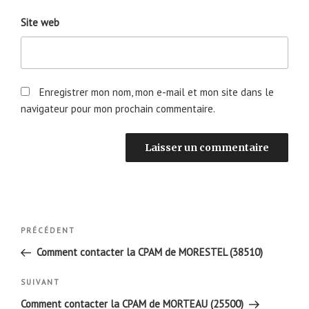
Site web
Enregistrer mon nom, mon e-mail et mon site dans le
navigateur pour mon prochain commentaire.
Navigation
Article
PRÉCÉDENT
de
précédent
Comment contacter la CPAM de MORESTEL (38510)
l’article
Article
SUIVANT
suivant
Comment contacter la CPAM de MORTEAU (25500)