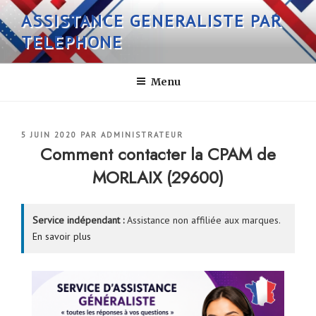
Aller
ASSISTANCE GENERALISTE PAR
au
TELEPHONE
contenu
principal
Menu
PUBLIÉ
5 JUIN 2020
PAR
ADMINISTRATEUR
LE
Comment contacter la CPAM de
MORLAIX (29600)
Service indépendant :
Assistance non affiliée aux marques.
En savoir plus