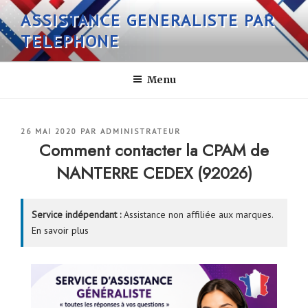
Aller
ASSISTANCE GENERALISTE PAR
au
TELEPHONE
contenu
principal
Menu
PUBLIÉ
26 MAI 2020
PAR
ADMINISTRATEUR
LE
Comment contacter la CPAM de
NANTERRE CEDEX (92026)
Service indépendant :
Assistance non affiliée aux marques.
En savoir plus