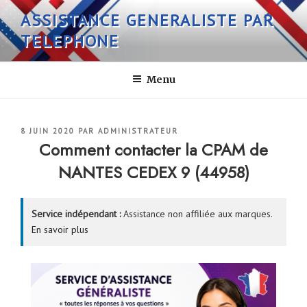
Aller
ASSISTANCE GENERALISTE PAR
au
TELEPHONE
contenu
principal
Menu
PUBLIÉ
8 JUIN 2020
PAR
ADMINISTRATEUR
LE
Comment contacter la CPAM de
NANTES CEDEX 9 (44958)
Service indépendant :
Assistance non affiliée aux marques.
En savoir plus