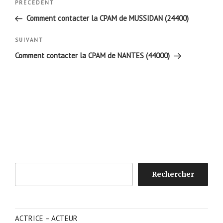
Article
PRÉCÉDENT
de
précédent
Comment contacter la CPAM de MUSSIDAN (24400)
l’article
Article
SUIVANT
suivant
Comment contacter la CPAM de NANTES (44000)
Rechercher
Rechercher
ACTRICE – ACTEUR