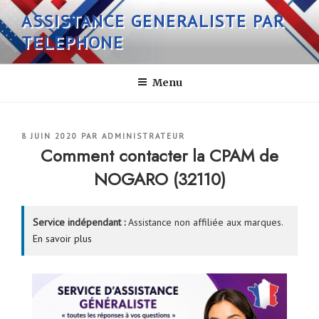
Aller
ASSISTANCE GENERALISTE PAR
au
TELEPHONE
contenu
principal
Menu
PUBLIÉ
8 JUIN 2020
PAR
ADMINISTRATEUR
LE
Comment contacter la CPAM de
NOGARO (32110)
Service indépendant :
Assistance non affiliée aux marques.
En savoir plus