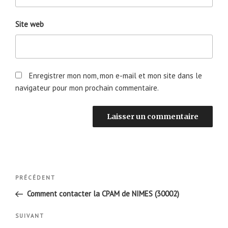
Site web
Enregistrer mon nom, mon e-mail et mon site dans le
navigateur pour mon prochain commentaire.
Navigation
Article
PRÉCÉDENT
de
précédent
Comment contacter la CPAM de NIMES (30002)
l’article
Article
SUIVANT