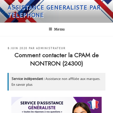
Aller
ASSISTANCE GENERALISTE PAR
au
TELEPHONE
contenu
principal
Menu
PUBLIÉ
8 JUIN 2020
PAR
ADMINISTRATEUR
LE
Comment contacter la CPAM de
NONTRON (24300)
Service indépendant :
Assistance non affiliée aux marques.
En savoir plus