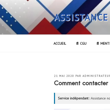
Aller
au
ASSISTANCE
contenu
principal
ACCUEIL
📄 CGU
📄 MENT
PUBLIÉ
21 MAI 2020
PAR
ADMINISTRATEU
LE
Comment contacter 
Service indépendant :
Assistance no