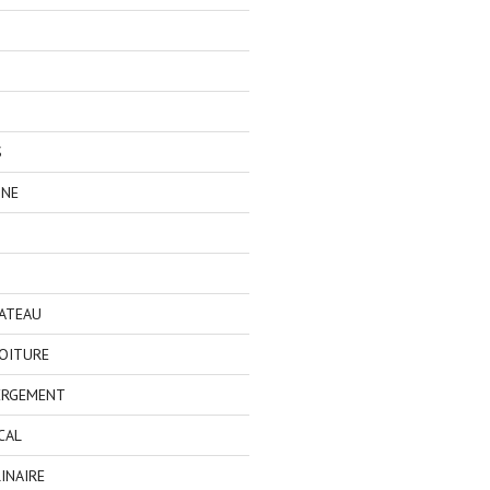
S
GNE
BATEAU
OITURE
ERGEMENT
CAL
INAIRE