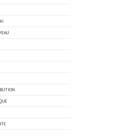
XI
'EAU
IBUTION
QUE
NTE