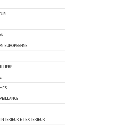
EUR
ON
ON EUROPEENNE
LLIERE
E
IMES
VEILLANCE
NTERIEUR ET EXTERIEUR