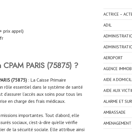
ACTRICE – ACT
ADIL
+ prix appel)
ADMINISTRATI
fr
ADMINISTRATI
AEROPORT
 la CPAM PARIS (75875) ?
AGENCE IMMOBI
AIDE A DOMICIL
PARIS
(
75875
)
: La Caisse Primaire
n rôle essentiel dans le système de santé
AIDE AUX VICT
st d’assurer l’accès aux soins pour tous les
prise en charge des frais médicaux.
ALARME ET SUR
AMBASSADE
missions importantes. Tout d’abord, elle
urés sociaux, c’est-à-dire qu’elle vérifie
AMENAGEMENT I
ier de la sécurité sociale. Elle attribue ainsi