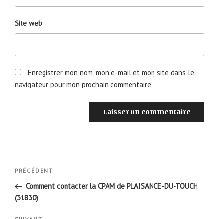
Site web
Enregistrer mon nom, mon e-mail et mon site dans le
navigateur pour mon prochain commentaire.
Navigation
Article
PRÉCÉDENT
de
précédent
Comment contacter la CPAM de PLAISANCE-DU-TOUCH
l’article
(31830)