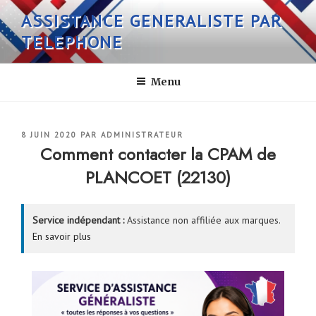
Aller
ASSISTANCE GENERALISTE PAR
au
TELEPHONE
contenu
principal
Menu
PUBLIÉ
8 JUIN 2020
PAR
ADMINISTRATEUR
LE
Comment contacter la CPAM de
PLANCOET (22130)
Service indépendant :
Assistance non affiliée aux marques.
En savoir plus