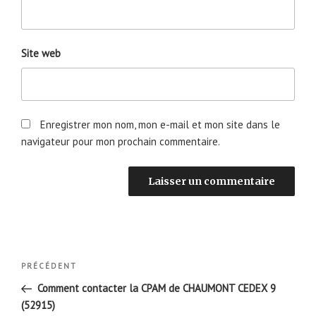
Site web
Enregistrer mon nom, mon e-mail et mon site dans le
navigateur pour mon prochain commentaire.
Navigation
Article
PRÉCÉDENT
de
précédent
Comment contacter la CPAM de CHAUMONT CEDEX 9
l’article
(52915)