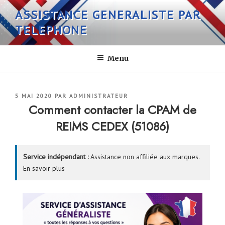
Aller
ASSISTANCE GENERALISTE PAR
au
TELEPHONE
contenu
principal
Menu
PUBLIÉ
5 MAI 2020
PAR
ADMINISTRATEUR
LE
Comment contacter la CPAM de
REIMS CEDEX (51086)
Service indépendant :
Assistance non affiliée aux marques.
En savoir plus