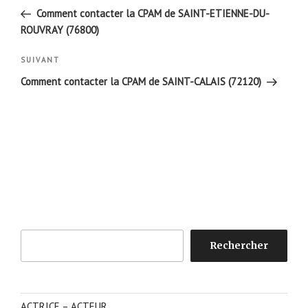
de
précédent
Comment contacter la CPAM de SAINT-ETIENNE-DU-
l’article
ROUVRAY (76800)
Article
SUIVANT
suivant
Comment contacter la CPAM de SAINT-CALAIS (72120)
Rechercher
Rechercher
ACTRICE – ACTEUR