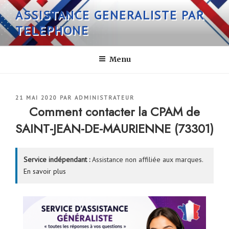
Aller
ASSISTANCE GENERALISTE PAR
au
TELEPHONE
contenu
principal
Menu
PUBLIÉ
21 MAI 2020
PAR
ADMINISTRATEUR
LE
Comment contacter la CPAM de
SAINT-JEAN-DE-MAURIENNE (73301)
Service indépendant :
Assistance non affiliée aux marques.
En savoir plus