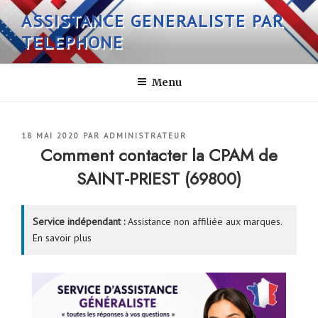
Aller
ASSISTANCE GENERALISTE PAR
au
TELEPHONE
contenu
principal
Menu
PUBLIÉ
18 MAI 2020
PAR
ADMINISTRATEUR
LE
Comment contacter la CPAM de
SAINT-PRIEST (69800)
Service indépendant :
Assistance non affiliée aux marques.
En savoir plus