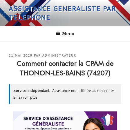
Aller
ASSISTANCE GENERALISTE PAR
au
TELEPHONE
contenu
principal
Menu
PUBLIÉ
21 MAI 2020
PAR
ADMINISTRATEUR
LE
Comment contacter la CPAM de
THONON-LES-BAINS (74207)
Service indépendant :
Assistance non affiliée aux marques.
En savoir plus