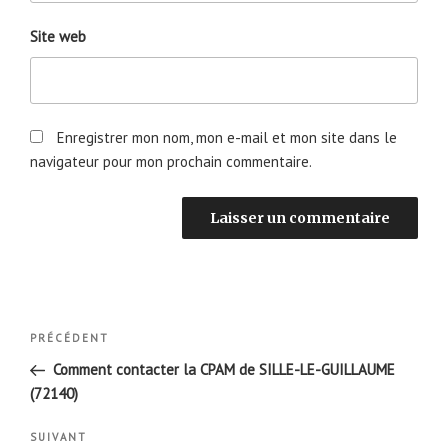
Site web
Enregistrer mon nom, mon e-mail et mon site dans le
navigateur pour mon prochain commentaire.
Navigation
Article
PRÉCÉDENT
de
précédent
Comment contacter la CPAM de SILLE-LE-GUILLAUME
l’article
(72140)
Article
SUIVANT