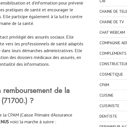
CAF
ensibilisation et d’information pour prévenir
es pratiques de santé et encourager le
CHAINE DE TEL
. Elle participe également à la lutte contre
CHAINE DE TV
maine de la santé.
CHAT WEBCAM
act privilégié des assurés sociaux. Elle
COMPAGNIE AE
nte vers les professionnels de santé adaptés
 dans leurs démarches administratives. Elle
COMPLEMENTS 
tion des dossiers médicaux des assurés, en
CONSTRUCTEU
entialité des informations.
COSMETIQUE
CPAM
 remboursement de la
CUISINE
(71700
.
)
?
CUISINISTE
 la CPAM (Caisse Primaire d’Assurance
DENTISTE
RNUS
voici la marche à suivre :
DEPANNEUR AU