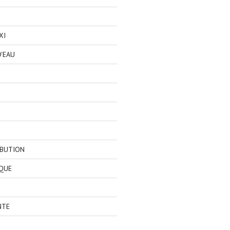
XI
'EAU
IBUTION
QUE
NTE