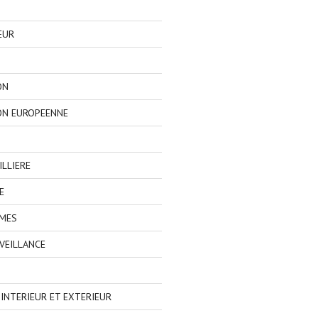
EUR
ON
ON EUROPEENNE
LLIERE
E
IMES
VEILLANCE
NTERIEUR ET EXTERIEUR