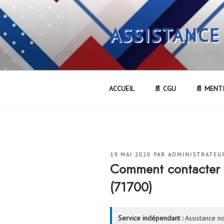
Aller
au
ASSISTANCE
contenu
principal
ACCUEIL
📄 CGU
📄 MENT
PUBLIÉ
19 MAI 2020
PAR
ADMINISTRATEU
LE
Comment contacter
(71700)
Service indépendant :
Assistance no