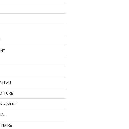
S
GNE
BATEAU
OITURE
ERGEMENT
CAL
INAIRE