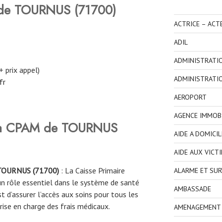
de TOURNUS (71700)
ACTRICE – ACT
ADIL
ADMINISTRATI
+ prix appel)
ADMINISTRATI
fr
AEROPORT
AGENCE IMMOBI
 la CPAM
de
TOURNUS
AIDE A DOMICIL
AIDE AUX VICT
TOURNUS (71700)
: La Caisse Primaire
ALARME ET SUR
n rôle essentiel dans le système de santé
AMBASSADE
st d’assurer l’accès aux soins pour tous les
prise en charge des frais médicaux.
AMENAGEMENT I