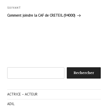
l’article
Article
SUIVANT
suivant
Comment joindre la CAF de CRETEIL (94000)
Rechercher
Rechercher
ACTRICE – ACTEUR
ADIL