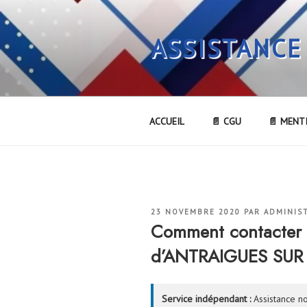
Aller
au
ASSISTANCE
contenu
principal
ACCUEIL
📄 CGU
📄 MENT
PUBLIÉ
23 NOVEMBRE 2020
PAR
ADMINIS
LE
Comment contacter 
d’ANTRAIGUES SUR
Service indépendant :
Assistance no