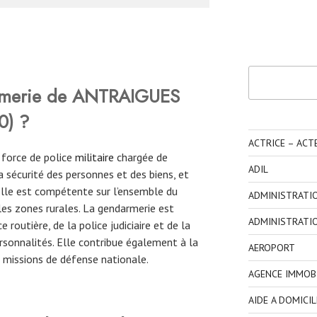
Rechercher
rmerie de ANTRAIGUES
0
)
?
ACTRICE – ACT
 force de police
militaire
chargée de
ADIL
 la sécurité des personnes et des biens, et
. Elle est compétente sur l’ensemble du
ADMINISTRATI
 les zones rurales. La gendarmerie est
ADMINISTRATI
routière, de la police judiciaire et de la
ersonnalités. Elle contribue également à la
AEROPORT
es missions de défense nationale.
AGENCE IMMOBI
AIDE A DOMICIL