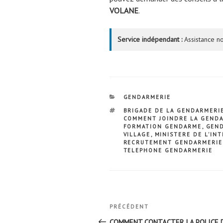
VOLANE
.
Service indépendant :
Assistance no
CATÉGORIES
GENDARMERIE
ÉTIQUETTES
BRIGADE DE LA GENDARMERI
COMMENT JOINDRE LA GEND
FORMATION GENDARME
,
GEND
VILLAGE
,
MINISTERE DE L'IN
RECRUTEMENT GENDARMERIE
TELEPHONE GENDARMERIE
Navigation
Article
PRÉCÉDENT
de
précédent
COMMENT CONTACTER LA POLICE 