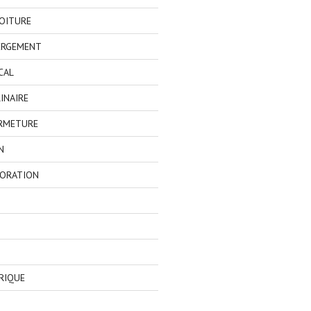
OITURE
ERGEMENT
CAL
INAIRE
ERMETURE
N
CORATION
RIQUE