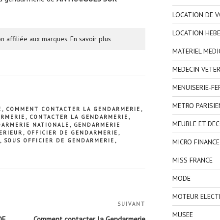
LOCATION DE V
LOCATION HEB
n affiliée aux marques.
En savoir plus
MATERIEL MEDI
MEDECIN VETER
MENUISERIE-F
METRO PARISIE
E
,
COMMENT CONTACTER LA GENDARMERIE
,
ARMERIE
,
CONTACTER LA GENDARMERIE
,
MEUBLE ET DE
ARMERIE NATIONALE
,
GENDARMERIE
TERIEUR
,
OFFICIER DE GENDARMERIE
,
,
SOUS OFFICIER DE GENDARMERIE
,
MICRO FINANCE
MISS FRANCE
MODE
MOTEUR ELECT
SUIVANT
Article
MUSEE
suivant
DE
Comment contacter la Gendarmerie