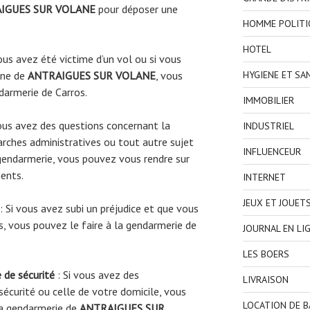
IGUES SUR VOLANE
pour déposer une
HOMME POLITI
HOTEL
ous avez été victime d’un vol ou si vous
une de
ANTRAIGUES SUR VOLANE
, vous
HYGIENE ET SA
ndarmerie de Carros.
IMMOBILIER
ous avez des questions concernant la
INDUSTRIEL
rches administratives ou tout autre sujet
INFLUENCEUR
gendarmerie, vous pouvez vous rendre sur
ents.
INTERNET
JEUX ET JOUET
: Si vous avez subi un préjudice et que vous
s, vous pouvez le faire à la gendarmerie de
JOURNAL EN LI
LES BOERS
 de sécurité
: Si vous avez des
LIVRAISON
écurité ou celle de votre domicile, vous
LOCATION DE 
la gendarmerie de
ANTRAIGUES SUR