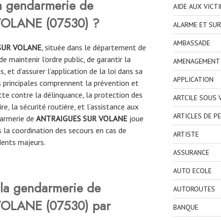
la gendarmerie de
AIDE AUX VICT
VOLANE
(
07530
) ?
ALARME ET SUR
AMBASSADE
SUR VOLANE
, située dans le département de
e maintenir l’ordre public, de garantir la
AMENAGEMENT I
, et d’assurer l’application de la loi dans sa
APPLICATION
 principales comprennent la prévention et
utte contre la délinquance, la protection des
ARTCILE SOUS
ire, la sécurité routière, et l’assistance aux
ARTICLES DE P
darmerie
de
ANTRAIGUES SUR VOLANE
joue
 la coordination des secours en cas de
ARTISTE
dents majeurs.
ASSURANCE
AUTO ECOLE
la gendarmerie de
AUTOROUTES
 VOLANE
(
07530
)
par
BANQUE