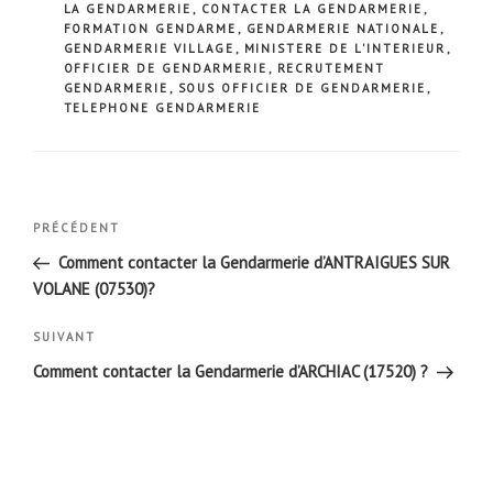
LA GENDARMERIE
,
CONTACTER LA GENDARMERIE
,
FORMATION GENDARME
,
GENDARMERIE NATIONALE
,
GENDARMERIE VILLAGE
,
MINISTERE DE L'INTERIEUR
,
OFFICIER DE GENDARMERIE
,
RECRUTEMENT
GENDARMERIE
,
SOUS OFFICIER DE GENDARMERIE
,
TELEPHONE GENDARMERIE
Navigation
Article
PRÉCÉDENT
de
précédent
Comment contacter la Gendarmerie d’ANTRAIGUES SUR
l’article
VOLANE (07530)?
Article
SUIVANT
suivant
Comment contacter la Gendarmerie d’ARCHIAC (17520) ?