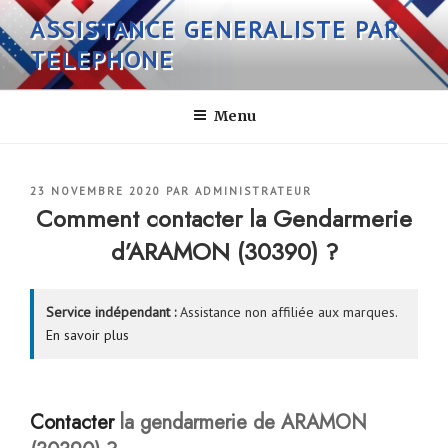
Aller
ASSISTANCE GENERALISTE PAR
au
TELEPHONE
contenu
principal
Menu
PUBLIÉ
23 NOVEMBRE 2020
PAR
ADMINISTRATEUR
LE
Comment contacter la Gendarmerie
d’ARAMON (30390) ?
Service indépendant :
Assistance non affiliée aux marques.
En savoir plus
Contacter
la gendarmerie de ARAMON