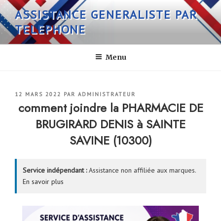
Aller
ASSISTANCE GENERALISTE PAR
au
TELEPHONE
contenu
principal
Menu
PUBLIÉ
12 MARS 2022
PAR
ADMINISTRATEUR
LE
comment joindre la PHARMACIE DE
BRUGIRARD DENIS à SAINTE
SAVINE (10300)
Service indépendant :
Assistance non affiliée aux marques.
En savoir plus