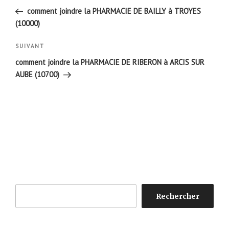
de
précédent
comment joindre la PHARMACIE DE BAILLY à TROYES
l’article
(10000)
Article
SUIVANT
suivant
comment joindre la PHARMACIE DE RIBERON à ARCIS SUR
AUBE (10700)
Rechercher
Rechercher