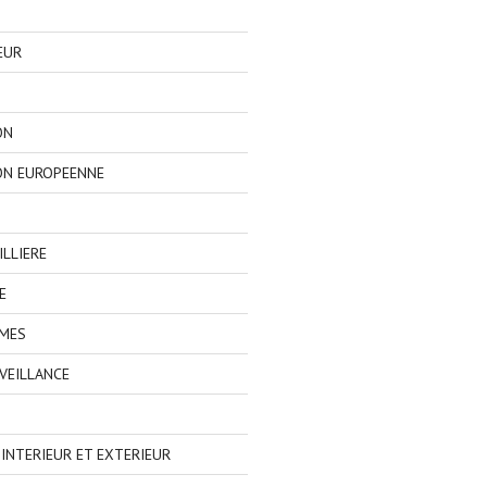
EUR
ON
ON EUROPEENNE
LLIERE
E
IMES
VEILLANCE
NTERIEUR ET EXTERIEUR