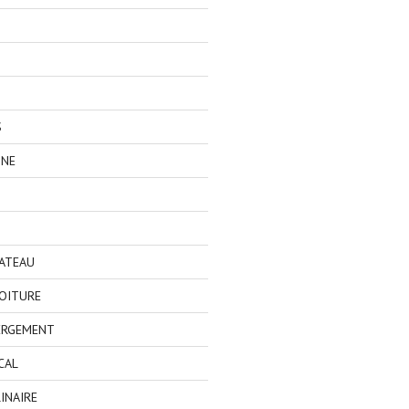
S
GNE
BATEAU
OITURE
ERGEMENT
CAL
INAIRE