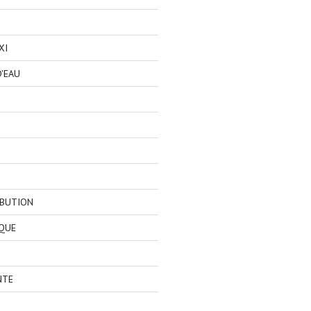
XI
'EAU
IBUTION
QUE
NTE