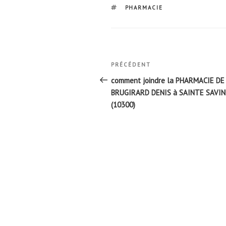
ÉTIQUETTES
PHARMACIE
Navigation
Article
PRÉCÉDENT
de
précédent
comment joindre la PHARMACIE DE
l’article
BRUGIRARD DENIS à SAINTE SAVIN
(10300)