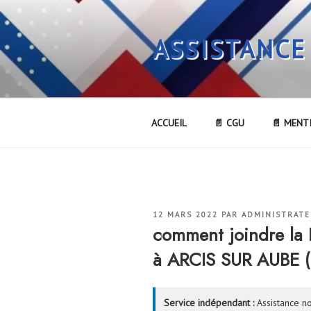
Aller
au
ASSISTANCE
contenu
principal
ACCUEIL
📄 CGU
📄 MENT
PUBLIÉ
12 MARS 2022
PAR
ADMINISTRAT
LE
comment joindre l
à ARCIS SUR AUBE (
Service indépendant :
Assistance no