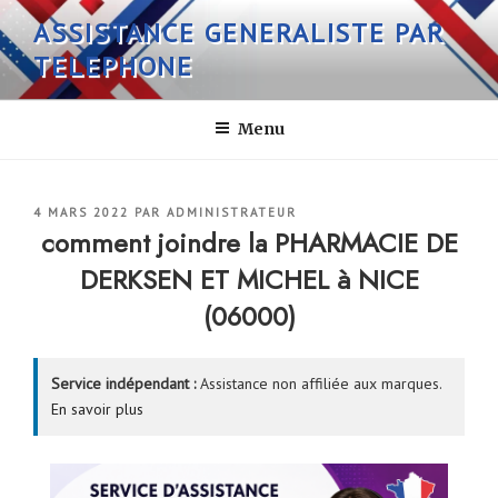
Aller
ASSISTANCE GENERALISTE PAR
au
TELEPHONE
contenu
principal
Menu
PUBLIÉ
4 MARS 2022
PAR
ADMINISTRATEUR
LE
comment joindre la PHARMACIE DE
DERKSEN ET MICHEL à NICE
(06000)
Service indépendant :
Assistance non affiliée aux marques.
En savoir plus