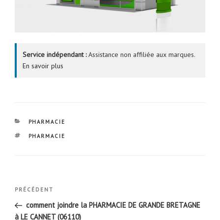
Service indépendant :
Assistance non affiliée aux marques.
En savoir plus
CATÉGORIES
PHARMACIE
ÉTIQUETTES
PHARMACIE
Navigation
Article
PRÉCÉDENT
de
précédent
comment joindre la PHARMACIE DE GRANDE BRETAGNE
l’article
à LE CANNET (06110)