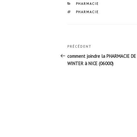
CATÉGORIES
PHARMACIE
ÉTIQUETTES
PHARMACIE
Navigation
Article
PRÉCÉDENT
de
précédent
comment joindre la PHARMACIE DE
l’article
WINTER à NICE (06000)