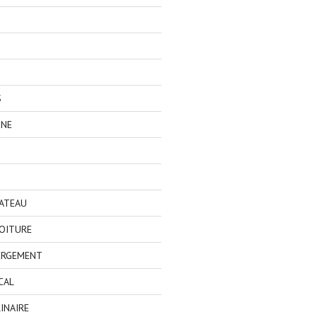
S
GNE
BATEAU
OITURE
ERGEMENT
CAL
INAIRE