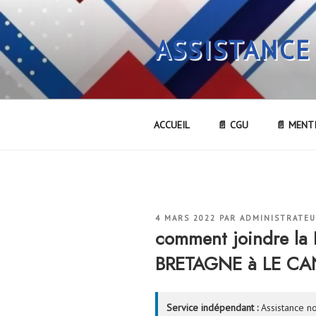
Aller
au
ASSISTANCE
contenu
principal
ACCUEIL
📄 CGU
📄 MENT
PUBLIÉ
4 MARS 2022
PAR
ADMINISTRATE
LE
comment joindre 
BRETAGNE à LE CA
Service indépendant :
Assistance no