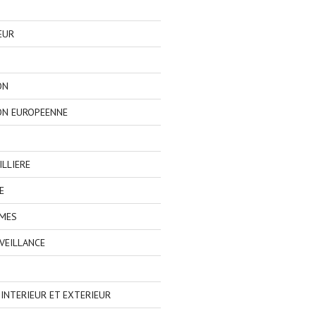
EUR
ON
ON EUROPEENNE
LLIERE
E
IMES
VEILLANCE
NTERIEUR ET EXTERIEUR