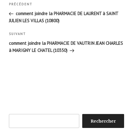
Navigation
Article
PRÉCÉDENT
de
précédent
comment joindre la PHARMACIE DE LAURENT à SAINT
l’article
JULIEN LES VILLAS (10800)
Article
SUIVANT
suivant
comment joindre la PHARMACIE DE VAUTRIN JEAN CHARLES
à MARIGNY LE CHATEL (10350)
Rechercher
Rechercher