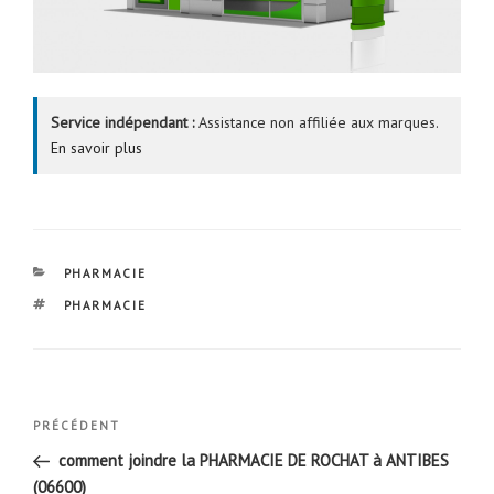
Service indépendant :
Assistance non affiliée aux marques.
En savoir plus
CATÉGORIES
PHARMACIE
ÉTIQUETTES
PHARMACIE
Navigation
Article
PRÉCÉDENT
de
précédent
comment joindre la PHARMACIE DE ROCHAT à ANTIBES
l’article
(06600)