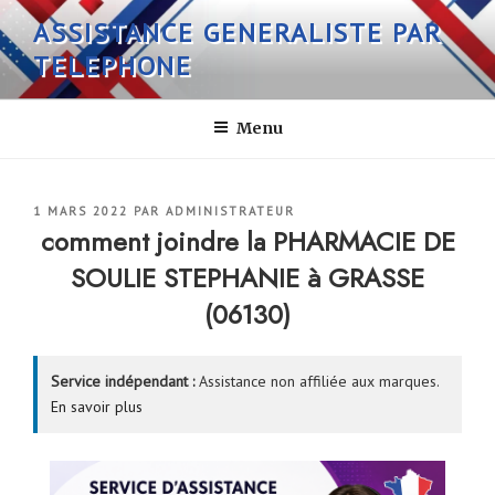
Aller
ASSISTANCE GENERALISTE PAR
au
TELEPHONE
contenu
principal
Menu
PUBLIÉ
1 MARS 2022
PAR
ADMINISTRATEUR
LE
comment joindre la PHARMACIE DE
SOULIE STEPHANIE à GRASSE
(06130)
Service indépendant :
Assistance non affiliée aux marques.
En savoir plus