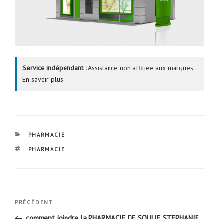
Service indépendant :
Assistance non affiliée aux marques.
En savoir plus
CATÉGORIES
PHARMACIE
ÉTIQUETTES
PHARMACIE
Navigation
Article
PRÉCÉDENT
de
précédent
comment joindre la PHARMACIE DE SOULIE STEPHANIE