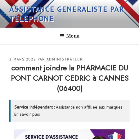
Aller
ASSISTANCE GENERALISTE PAR
au
TELEPHONE
contenu
principal
Menu
PUBLIÉ
2 MARS 2022
PAR
ADMINISTRATEUR
LE
comment joindre la PHARMACIE DU
PONT CARNOT CEDRIC à CANNES
(06400)
Service indépendant :
Assistance non affiliée aux marques.
En savoir plus