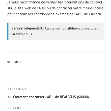
Je vous recommande de vérifier les informations de contact
sur le site web de l’ADIL ou de contacter votre mairie locale
pour obtenir les coordonnées exactes de l’ADIL de Cambrai.
Service indépendant :
Assistance non affiliée aux marques.
En savoir plus
CATÉGORIES
ADIL
Navigation
Article
PRÉCÉDENT
de
précédent
Comment contacter l’ADIL de BEAUVAIS (60000)
l’article
Article
SUIVANT