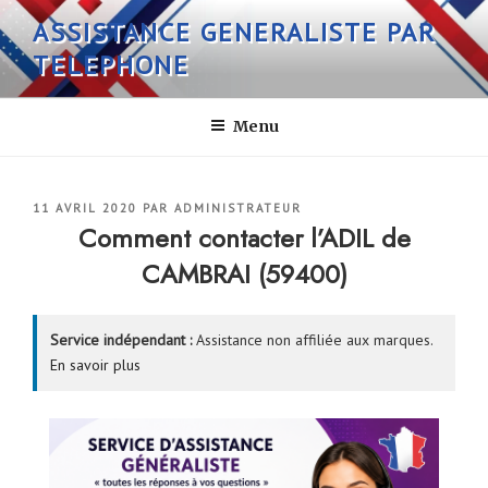
Aller
ASSISTANCE GENERALISTE PAR
au
TELEPHONE
contenu
principal
Menu
PUBLIÉ
11 AVRIL 2020
PAR
ADMINISTRATEUR
LE
Comment contacter l’ADIL de
CAMBRAI (59400)
Service indépendant :
Assistance non affiliée aux marques.
En savoir plus